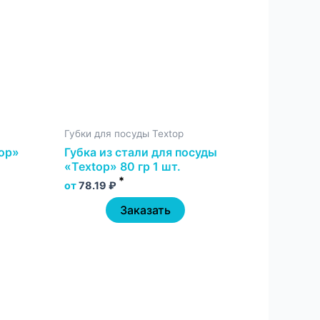
Губки для посуды Textop
top»
Губка из стали для посуды
«Textop» 80 гр 1 шт.
*
от
78.19
₽
Заказать