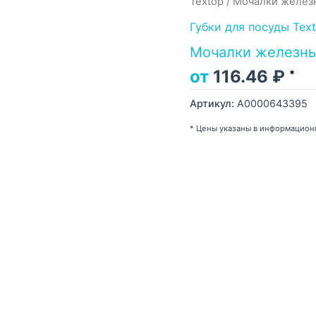
Textop
/ Мочалки железн
Губки для посуды Tex
Мочалки железные
от
116.46
₽
*
Артикул:
А0000643395
* Цены указаны в информацион