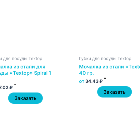
и для посуды Textop
Губки для посуды Textop
алка из стали для
Мочалка из стали «Tex
уды «Textop» Spiral 1
40 гр.
*
от
34.43
₽
*
7.02
₽
Заказать
Заказать