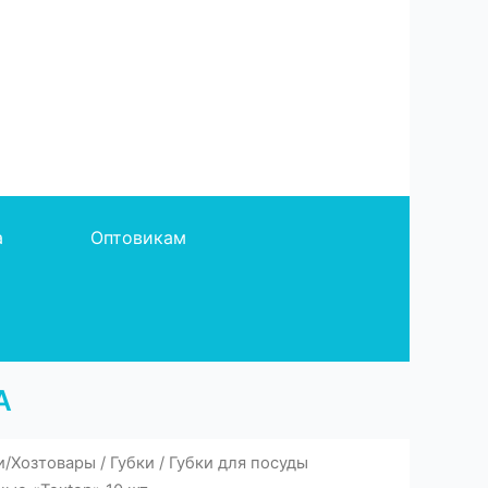
а
Оптовикам
А
и/Хозтовары
/
Губки
/
Губки для посуды