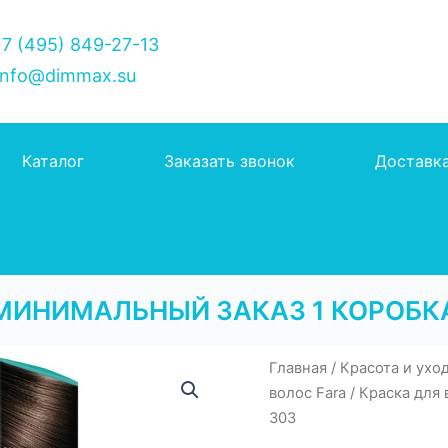
7 (495) 849-27-13
nfo@dimmax.su
Каталог
Заказать звонок
Доставк
МИНИМАЛЬНЫЙ ЗАКАЗ 1 КОРОБК
Главная
/
Красота и ухо
волос Fara
/ Краска для 
303