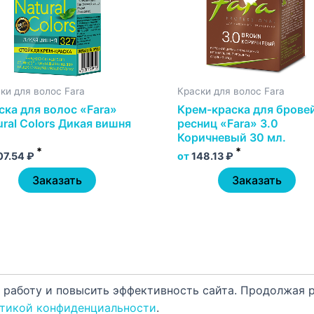
ки для волос Fara
Краски для волос Fara
ска для волос «Fara»
Крем-краска для брове
ural Colors Дикая вишня
ресниц «Fara» 3.0
Коричневый 30 мл.
*
*
07.54
₽
от
148.13
₽
Заказать
Заказать
 работу и повысить эффективность сайта. Продолжая р
тикой конфиденциальности
.