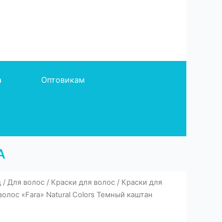
а
Оптовикам
А
д
/
Для волос
/
Краски для волос
/
Краски для
волос «Fara» Natural Colors Темный каштан