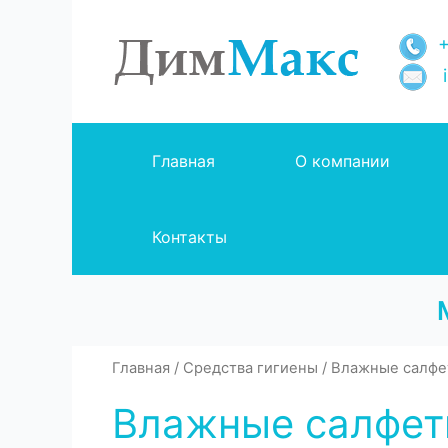
Перейти
к
+
содержимому
i
Главная
О компании
Контакты
Главная
/
Средства гигиены
/
Влажные салфе
Влажные салфетк