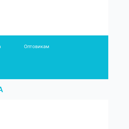
а
Оптовикам
А